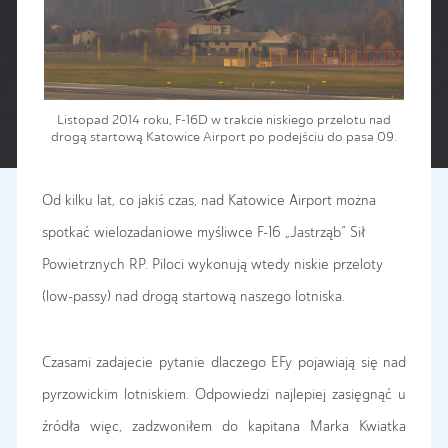
Listopad 2014 roku, F-16D w trakcie niskiego przelotu nad
drogą startową Katowice Airport po podejściu do pasa 09.
Od kilku lat, co jakiś czas, nad Katowice Airport można
spotkać wielozadaniowe myśliwce F-16 „Jastrząb” Sił
Powietrznych RP. Piloci wykonują wtedy niskie przeloty
(low-passy) nad drogą startową naszego lotniska.
Czasami zadajecie pytanie dlaczego EFy pojawiają się nad
pyrzowickim lotniskiem. Odpowiedzi najlepiej zasięgnąć u
źródła więc, zadzwoniłem do kapitana Marka Kwiatka