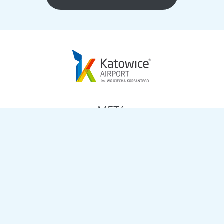
META
Zaloguj się
Kanał wpisów
Kanał komentarzy
WordPress.org