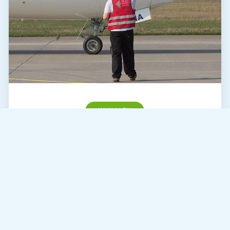
WYWIADY
Wywiad – ramp agent
(koordynator ds. operacyjnych)
Rozmawiamy z Maciejem Adlerem Głównym
Koordynatorem ds. operacyjnych z pyrzowickiej
firmy handlingowej GTL-LOT Usługi Lotniskowe