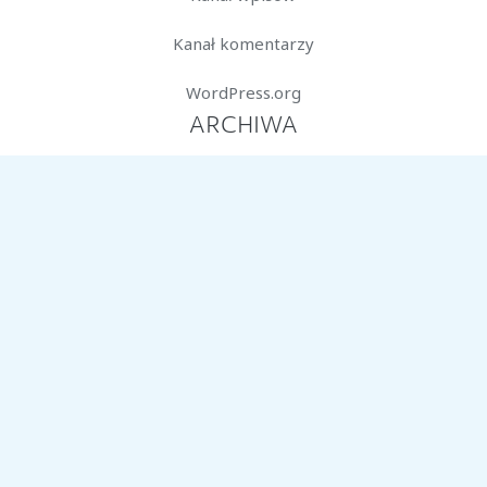
Kanał komentarzy
WordPress.org
ARCHIWA
marzec 2026
styczeń 2026
październik 2025
lipiec 2025
czerwiec 2025
marzec 2025