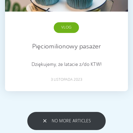
VLOG
Pięciomilionowy pasażer
Dziękujemy, że latacie z/do KTW!
3 LISTOPADA 2023
NO MORE ARTICLES