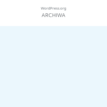
WordPress.org
ARCHIWA
marzec 2026
styczeń 2026
październik 2025
lipiec 2025
czerwiec 2025
marzec 2025
KATEGORIE