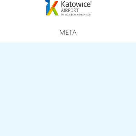
META
Zaloguj się
Kanał wpisów
Kanał komentarzy
WordPress.org
ARCHIWA
marzec 2026
styczeń 2026