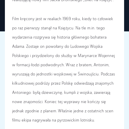
realizującą nowy film Jacka Bromskiego „Bilet na Księżyc”.
Film kręcony jest w realiach 1969 roku, kiedy to człowiek
po raz pierwszy stanął na Księżycu. Na tle m.in. tego
wydarzenia rozgrywa się historia głównego bohatera
Adama. Zostaje on powołany do Ludowego Wojska
Polskiego i przydzielony do służby w Marynarce Wojennej
w formacji łodzi podwodnych. Wraz z bratem, Antonim,
wyruszają do jednostki wojskowej w Świnoujściu. Podczas
kilkudniowej podróży przez Polskę odwiedzają znajomych
Antoniego: byłą dziewczynę, kumpli z wojska, zawierają
nowe znajomości. Koniec tej wyprawy nie kończy się
jednak zgodnie z planem. Właśnie jedne z ostatnich scen
filmu ekipa nagrywała na pyrzowickim lotnisku.