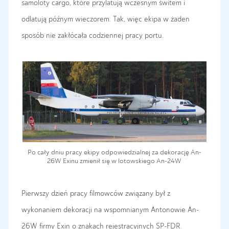
samoloty cargo, które przylatują wczesnym świtem i
odlatują późnym wieczorem. Tak, więc ekipa w żaden
sposób nie zakłócała codziennej pracy portu.
Po cały dniu pracy ekipy odpowiedzialnej za dekorację An-
26W Exinu zmienił się w lotowskiego An-24W
Pierwszy dzień pracy filmowców związany był z
wykonaniem dekoracji na wspomnianym Antonowie An-
26W firmy Exin o znakach rejestracyjnych SP-FDR.