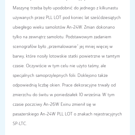
Maszynę trzeba było upodobnić do jednego z kilkunastu
używanych przez PLL LOT pod koniec lat sześćdziesiątych
ubiegłego wieku samolotów An-24W. Zmian dokonano
tylko na zewnątrz samolotu. Podstawowym zadaniem
scenografów było „przemalowanie” jej mniej więcej w
barwy, które nosiły lotowskie statki powietrzne w tamtym
czasie. Oczywiście w tym celu nie użyto taśmy, ale
specjalnych samoprzylepnych folii. Doklejono także
odpowiednią liczbę okien. Prace dekoracyjne trwały od
zmierzchu do świtu w poniedziałek 10 września. W tym
czasie poczciwy An-26W Exinu zmienił się w
pasażerskiego An-24W PLL LOT o znakach rejestracyjnych
SP-LTC.