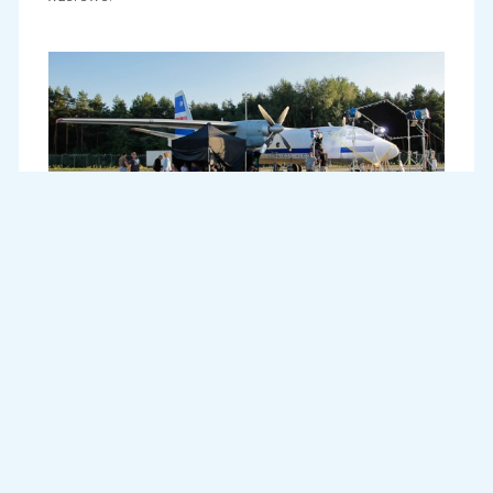
„Lotowski” An-24W w trakcie nagrywania scen wewnątrz
kabiny pilotów
Pierwszy dzień zdjęciowy ekipa poświęciła na nagranie
scen wewnątrz kabiny pilotów „lotowskiego” An-24W.
Wzięli w nich udział m.in. odtwórca głównej roli męskiej,
tegoroczny absolwenta szkoły filmowej Filip Pławiak oraz
wybitny polski aktor znany m.in. z niezapomnianych ról w