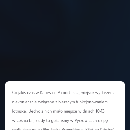
Co jakiś czas w Katowice Airport mają miejsce wydarzenia
niekoniecznie związane z bieżącym funkcjonowaniem
lotniska. Jedno z nich miało miejsce w dniach 10-13
września br., kiedy to gościliśmy w Pyrzowicach ekipę