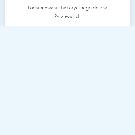
Podsumowanie historycznego dnia w
Pyrzowicach
2 CZERWCA 2016
O LOTNISKU