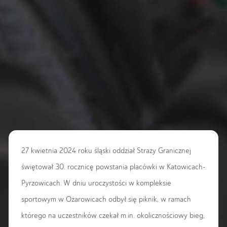
27 kwietnia 2024 roku śląski oddział Straży Granicznej
świętował 30. rocznicę powstania placówki w Katowicach-
Pyrzowicach. W dniu uroczystości w kompleksie
sportowym w Ożarowicach odbył się piknik, w ramach
którego na uczestników czekał m.in. okolicznościowy bieg,