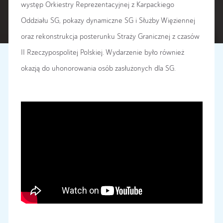
występ Orkiestry Reprezentacyjnej z Karpackiego
Oddziału SG, pokazy dynamiczne SG i Służby Więziennej
oraz rekonstrukcja posterunku Straży Granicznej z czasów
II Rzeczypospolitej Polskiej. Wydarzenie było również
okazją do uhonorowania osób zasłużonych dla SG.