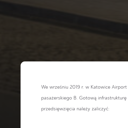
We wrześniu 2019 r.
w Katowice Airport
pasażerskiego B
. Gotową infrastruktur
przedsięwzięcia należy zaliczyć: