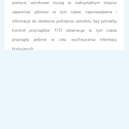
pomoce wzrokowe muszą w maksymalnym stopniu
zapewniać pilotowi w tym czasie naprowadzanie i
informacje do śledzenia położenia samolotu bez potrzeby
kontroli przyrządów. F/O obserwuje w tym czasie
przyrządy jedynie w celu wychwycenia informacji
krytycznych.
To teraz trochę o charakterystyce jednostek świetlnych
systemów podejścia. Uznałem, że na potrzeby tego wpisu
nie ma najmniejszego sensu tworzenia szczegółowej
specyfikacji wszystkich systemów świateł podejścia,
dlatego ograniczę się tylko do najważniejszych informacji i
tylko do tych systemów, które obecnie oferuje, a w
odniesieniu do nowej drogi startowej – będzie oferowało